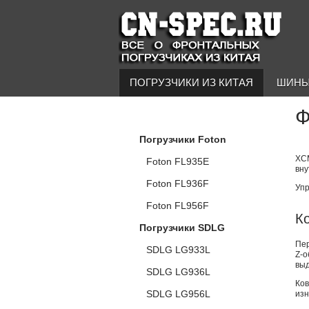
ПОГРУЗЧИКИ ИЗ КИТАЯ
ШИНЫ
Ф
КАТАЛОГ ПОГРУЗЧИКОВ
Погрузчики Foton
XCM
Foton FL935E
вну
Foton FL936F
Упр
Foton FL956F
К
Погрузчики SDLG
Пе
SDLG LG933L
Z-
выд
SDLG LG936L
Ко
SDLG LG956L
изн