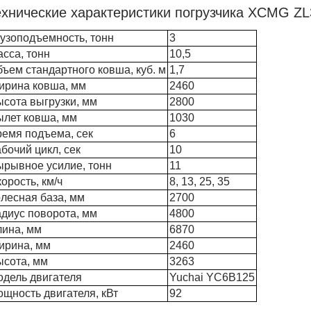
ехнические характеристики погрузчика XCMG Z
узоподъемность, тонн
3
сса, тонн
10,5
ъем стандартного ковша, куб. м
1,7
ирина ковша, мм
2460
сота выгрузки, мм
2800
ылет ковша, мм
1030
ремя подъема, сек
6
бочий цикл, сек
10
ырывное усилие, тонн
11
орость, км/ч
8, 13, 25, 35
лесная база, мм
2700
диус поворота, мм
4800
лина, мм
6870
ирина, мм
2460
ысота, мм
3263
одель двигателя
Yuchai YC6B125
щность двигателя, кВт
92