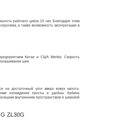
льность рабочего цикла 10 сек. Благодаря этим
огрузчика, а также возможность эксплуатации в
редприятием Китая и США Meritor. Скорость
 изнашивание шин.
я на достаточный угол вверх кожух капота.
теме охлаждения просты и удобны. Кабина
 большим внутренним пространством и широкой
CMG ZL30G