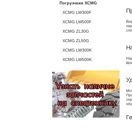
Погрузчики XCMG
П
XCMG LW300F
XCMG LW500F
Выр
хар
сло
XCMG ZL30G
XCMG ZL50G
Н
XCMG LW300K
На
XCMG LW500K
вра
У
Мо
Пр
спр
обз
Г