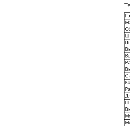
Т
Гр
Ма
Об
Ш
Вы
В
В
Ра
В
Ск
Ко
Ра
Д
Ш
В
М
Мо