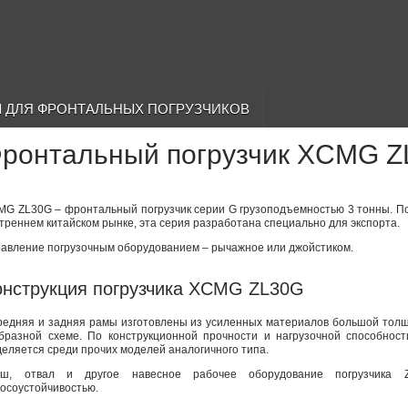
 ДЛЯ ФРОНТАЛЬНЫХ ПОГРУЗЧИКОВ
ронтальный погрузчик XCMG 
G ZL30G – фронтальный погрузчик серии G грузоподъемностью 3 тонны. По
треннем китайском рынке, эта серия разработана специально для экспорта.
авление погрузочным оборудованием – рычажное или джойстиком.
онструкция погрузчика XCMG ZL30G
редняя и задняя рамы изготовлены из усиленных материалов большой толщ
образной схеме. По конструкционной прочности и нагрузочной способност
еляется среди прочих моделей аналогичного типа.
вш, отвал и другое навесное рабочее оборудование погрузчика 
осоустойчивостью.