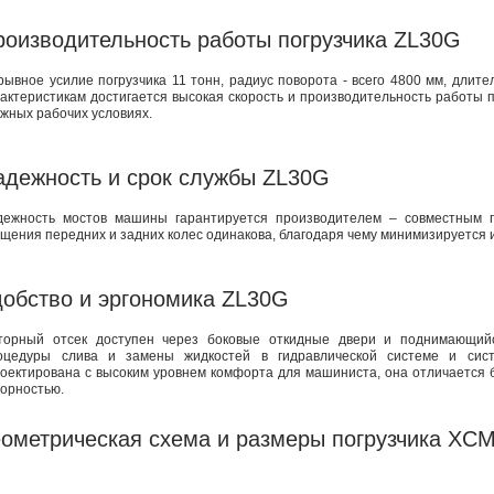
роизводительность работы погрузчика ZL30G
ывное усилие погрузчика 11 тонн, радиус поворота - всего 4800 мм, длите
актеристикам достигается высокая скорость и производительность работы п
жных рабочих условиях.
адежность и срок службы ZL30G
дежность мостов машины гарантируется производителем – совместным п
щения передних и задних колес одинакова, благодаря чему минимизируется
добство и эргономика ZL30G
торный отсек доступен через боковые откидные двери и поднимающийс
оцедуры слива и замены жидкостей в гидравлической системе и сис
оектирована с высоким уровнем комфорта для машиниста, она отличается
орностью.
еометрическая схема и размеры погрузчика X